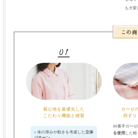
も大変
着心地を最優先した
ガーゼ
こだわり機能と縫製
頬ずり
80番手ガー
体の厚みや動きを考慮した
立体
を使用
した軽
パターン