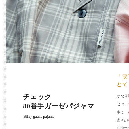
「寝
とて
チェック
かなり
ゼは、
80番手ガーゼパジャマ
事で、
Silky gauze pajama
糸その
心地で